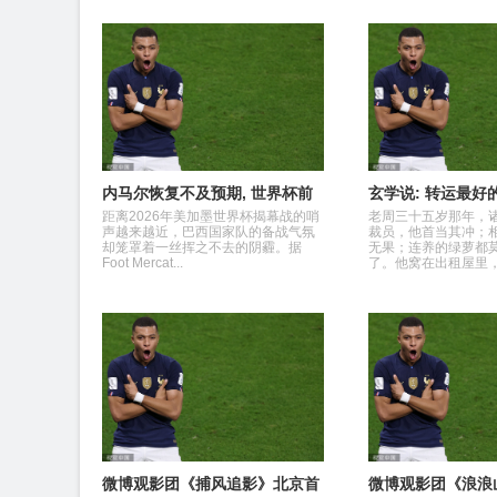
内马尔恢复不及预期, 世界杯前
玄学说: 转运最好
景蒙阴影
去玩, 你运动风水
距离2026年美加墨世界杯揭幕战的哨
老周三十五岁那年，
声越来越近，巴西国家队的备战气氛
裁员，他首当其冲；
却笼罩着一丝挥之不去的阴霾。据
无果；连养的绿萝都
Foot Mercat...
了。他窝在出租屋里，刷
微博观影团《捕风追影》北京首
微博观影团《浪浪