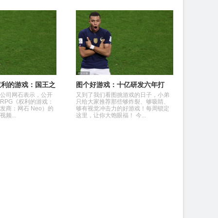
权利的游戏：国王之
图个好游戏：十亿研发六年打
视频 17日举办发
磨，《王者荣耀世界》首日破亿
公司网石表示，公开
又到了我们看图挑游戏的日子，小弟
热度，是真香还是翻车？
RPG《权利的游戏：
只给大家推荐那些够炸裂、够吸睛、
发商：网石 Neo）的
够有视觉冲击力的好游戏！每周锁定
频...
这里，让你大饱眼福！ 今...