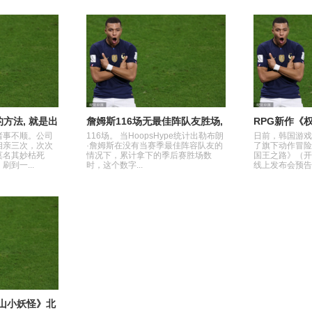
的方法, 就是出
詹姆斯116场无最佳阵队友胜场,
RPG新作《
才会动!
称自己是传奇状元合理吗
路》公开预告
诸事不顺。公司
116场。 当HoopsHype统计出勒布朗
日前，韩国游戏
布会
相亲三次，次次
·詹姆斯在没有当赛季最佳阵容队友的
了旗下动作冒险
莫名其妙枯死
情况下，累计拿下的季后赛胜场数
国王之路》（开
到一...
时，这个数字...
线上发布会预告视
山小妖怪》北